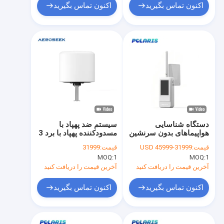
اکنون تماس بگیرید
اکنون تماس بگیرید
دستگاه شناسایی
سیستم ضد پهپاد با
هواپیماهای بدون سرنشین
مسدودکننده پهپاد با برد 3
FPV یکپارچه IP55 Multi
کیلومتر
قیمت:
31999-45999 USD
قیمت:
31999
Technology
MOQ:
1
MOQ:
1
آخرین قیمت را دریافت کنید
آخرین قیمت را دریافت کنید
اکنون تماس بگیرید
اکنون تماس بگیرید