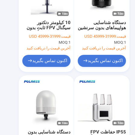
تور کارخانه
کنترل کیفیت
دستگاه شناسایی
10 کيلومتر دتکتور
هواپیماهای بدون سرنشین
سيگنال FPV ثابت بدون
اخبار
FPV IP66
سرنشين با جهت گيري و
قیمت:
31999-45999 USD
قیمت:
31999-45999 USD
اختلال در هواپيما
MOQ:
1
MOQ:
1
پرونده ها
آخرین قیمت را دریافت کنید
آخرین قیمت را دریافت کنید
درخواست نقل قول
اکنون تماس بگیرید
اکنون تماس بگیرید
دتکتور هواپیماهای بدون سرنشین
دتکتور بدون سرنشین ثابت
FPV Drone Detector: دستگاه شناسایی بدون سرنشین
دتکتور هواپیمای بدون سرنشین DJI
IP55 حفاظت FPV
دستگاه شناسایی بدون