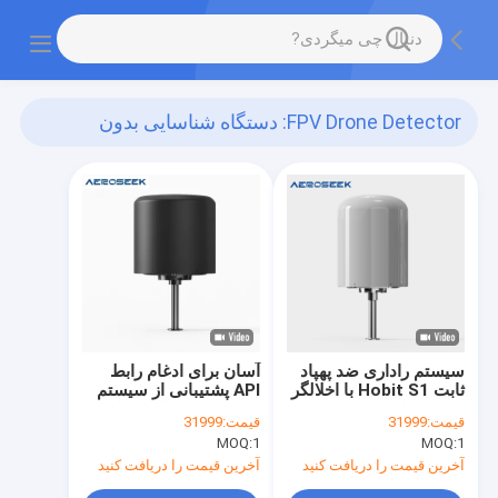
FPV Drone Detector: دستگاه شناسایی بدون
سرنشین
(49)
سیستم راداری ضد پهپاد
آسان برای ادغام رابط
ثابت Hobit S1 با اخلالگر
API پشتیبانی از سیستم
RF و ردیابی EO/IR
ضد پهپاد، اتصال پروتکل
قیمت:
31999
قیمت:
31999
آشکارساز FPV
MOQ:
1
MOQ:
1
آخرین قیمت را دریافت کنید
آخرین قیمت را دریافت کنید