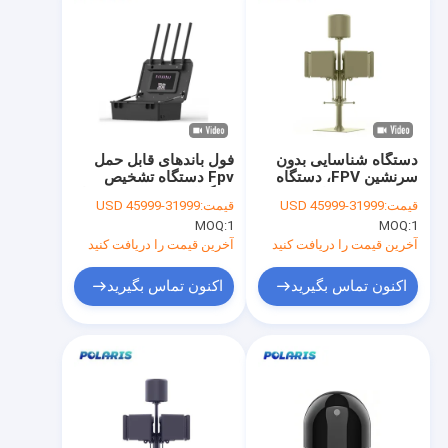
دستگاه شناسایی بدون
فول باندهای قابل حمل
سرنشین FPV، دستگاه
Fpv دستگاه تشخیص
تشخیص UAV با صفحه
سیگنال بدون سرنشین با
قیمت:
31999-45999 USD
قیمت:
31999-45999 USD
لمسی IP55
محدوده 3 کیلومتر
MOQ:
1
MOQ:
1
آخرین قیمت را دریافت کنید
آخرین قیمت را دریافت کنید
اکنون تماس بگیرید
اکنون تماس بگیرید
خونه
محصولات
درباره ما