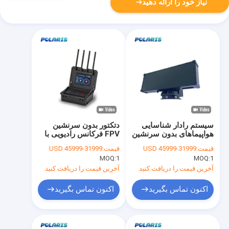
نیاز خود را ارائه دهید
سیستم رادار شناسایی
دتکتور بدون سرنشین
هواپیماهای بدون سرنشین
FPV فرکانس رادیویی با
FPV با برد بلند X برای
جهت یافتن 360 درجه
قیمت:
31999-45999 USD
قیمت:
31999-45999 USD
امنیت
پوشش کامل
MOQ:
1
MOQ:
1
آخرین قیمت را دریافت کنید
آخرین قیمت را دریافت کنید
اکنون تماس بگیرید
اکنون تماس بگیرید