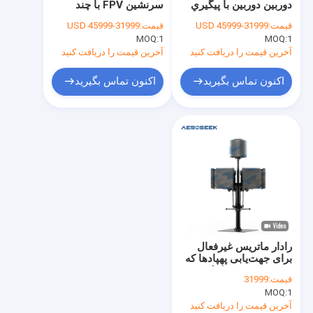
دوربين دوربين با پيگيري
سرنشین FPV با چند
DJI ديتکتور بدون سرنشين رمزگشايي
GPS در زمان واقعي
سنسور با دقت 10
قیمت:
31999-45999 USD
قیمت:
31999-45999 USD
کیلومتری برای امنیت
1
MOQ:
ردیاب پهپاد دستی
1
MOQ:
مرزهای کشور
آخرین قیمت را دریافت کنید
آخرین قیمت را دریافت کنید
شناسه تلفن همراه
اکنون تماس بگیرید
اکنون تماس بگیرید
آشکارساز هواپیماهای بدون سرنشین نصب شده بر روی خودرو
جعل جی پی اس پهپاد
مسدود کننده سیگنال پهپاد
جرمر هارد هارد هارد درون
جامهای ثابت برای بدون سرنشین
رادار ماتریس غیرفعال
برای جهت‌یابی پهپادها که
برد تشخیص 10 کیلومتر و
قیمت:
31999
ایجاد پارازیت جهت‌دار تا 3
MOQ:
1
کیلومتر را ارائه می‌دهد.
آخرین قیمت را دریافت کنید