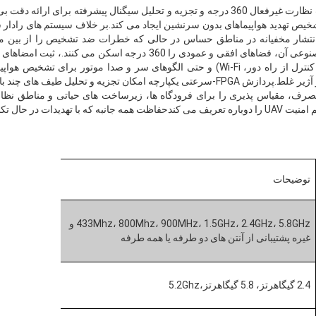
دستگاه شناسایی UAV با ترکیب نظارت غیرفعال 360 درجه و تجزیه و تحلیل سیگنال پیشرفته 
انقلاب در تشخیص تهدید هواپیماهای بدون سرنشین ایجاد می کند.بر خلاف سیستم های راد
 انتشار مخفیانه در مناطق حساس در حالی که خطرات ضد تشخیص را از بین می
الگوریتم های مبتنی بر هوش مصنوعی آن، فضاهای افقی و عمودی را 360 درجه
بدون سرنشین (به عنوان مثال کنترل از راه دور، Wi-Fi) و حتی الگوهای سر و صدا موتو
تهدیدات سفارشی با تقریبا صفر آژیر غلط.پردازش FPGA-سرعتی یکپارچه امکان تجزیه و تحل
صرف، مقیاس پذیری را برای فرودگاه ها، زیرساخت های حیاتی و مناطق نظا
در حال تکامل سازگار است.
توضیحات
433Mhz، 800Mhz، 900MHz، 1.5GHz، 2.4GHz، 5.8GHz و
غیره پشتیبانی از آنتن های دو طرفه یا همه طرفه
2.4 گيگاهرتز، 5.8 گيگاهرتز،5.2Ghz