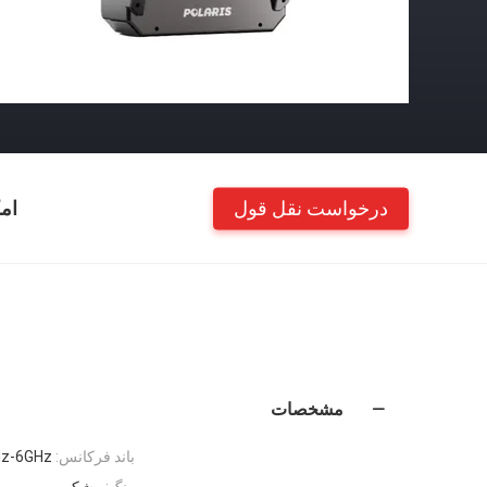
درخواست نقل قول
ام
مشخصات
باند فرکانس:
z-6GHz
رنگ:
مشکی