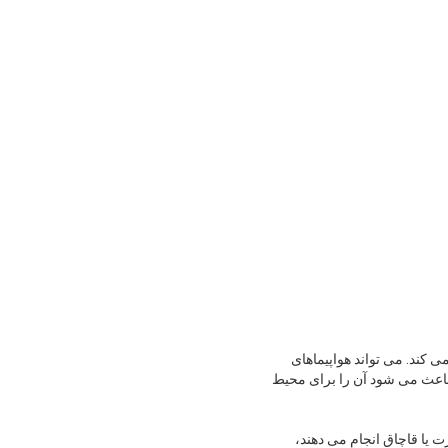
ی مستقر شده و امنیت فضای هوایی 24 ساعته را تضمین می کند. می تواند هواپیماهای
 مقاومت می کند، باعث می شود آن را برای محیط
 یا قاچاق انجام می دهند،