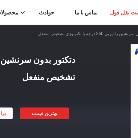
ت نقل قول
تماس با ما
حوادث
محصولا
دیویی 360 درجه با تکنولوژی تشخیص منفعل
تشخیص منفعل
بهترین قیمت
برا