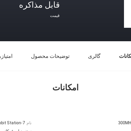
قابل مذاکره
قیمت
کانات
گالری
توضیحات محصول
امتیاز
امکانات
300MH
نام:
obit Station-7
نوع:
ردیاب فرکانس 