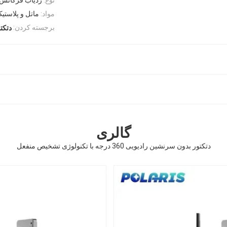
مواد:
ماتل و پلاستی
برجسته کردن:
دتکتور
گالری
دتکتور بدون سرنشین رادیویی 360 درجه با تکنولوژی تشخیص منفعل