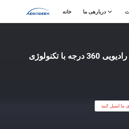
ت
دربارهی ما
خانه
دتکتور بدون سرنشین رادیویی 360 درجه با تکنولوژی
ی ما ایمیل کنید