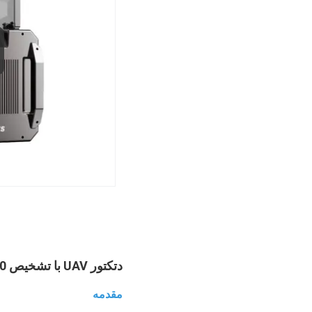
دتکتور UAV با تشخیص 360 درجه با تکنولوژی تشخیص منفعل
مقدمه