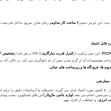
 بديد، اين جرمر دستي
۲ ساعت کار مداوم
، این جمر ترکیبی از
کنترل قدرت سازگاری
(1-5W در هر باند) و
تشخیص RF در زمان واقعی
راحی هوشمندانه آن از گرم شدن بیش از حد جلوگیری می کند، در حالی که دست
دیوم ها، فرودگاه ها و زیرساخت های حیاتی
.
توسط تیم های امنیتی در بیش از ۵۰ کشور مورد اعتماد قرار می گیرند، جمرهای ما آزمایشات دقیق را
ن سرنشین انجام می دهند.
لوازم جانبی ماژولار
(آنتن های تلسکوپی، نصب وسای
ت انرژی
، و حفاظت از افراد مهم