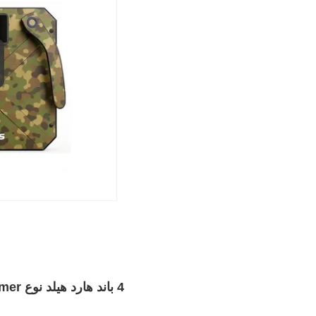
4 باند هارد هيلد نوع Drone Jammer با راديو فرکانس کمپکت