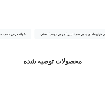
4 باند درون جمر دستي,نوع سپر (شيلد),4 باند جمر فرکانس رادیویی درون
محصولات توصیه شده