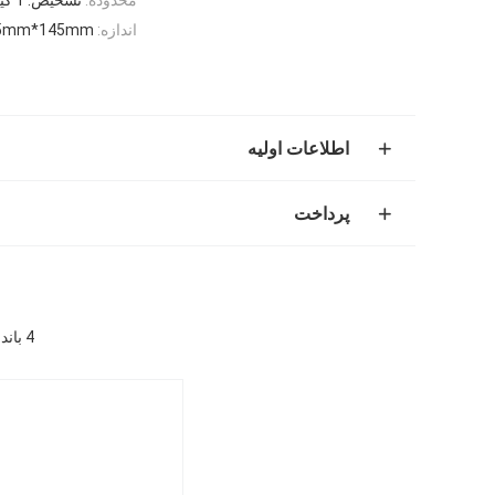
اندازه:
5mm*145mm
اطلاعات اولیه
پرداخت
4 باند محافظ نوع Drone Jammer دستگیر طراحی کامپکت فرکانس رادیویی RF Jammer