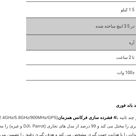
1.5 کیلو
در 3.5 اينچ ساخته شده
آره
تا 2 ساعت
≤100 وات
د ثانيه با
4 فشرده سازی فرکانس همزمان
سیگنال های کنترل، ویدیو و ناوبری را مختل می
یدات را با هدایت جهت گیری مشخص می کند و هدف گیری دقیق را تضمین می ک