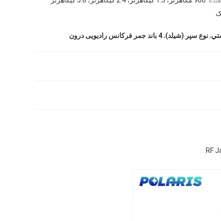
ک
,
,
نوع سپر (شيلد)
4 باند جمر فرکانس رادیویی درون