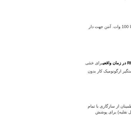
و زمان شارژ سریع. تداخل قدرتمند تا 100 وات. آنتن جهت دار
برای خنثی
گیر ارگونومیک کار بدون
 برای اطمینان از سازگاری با تمام
ل نقلیه) برای پوشش