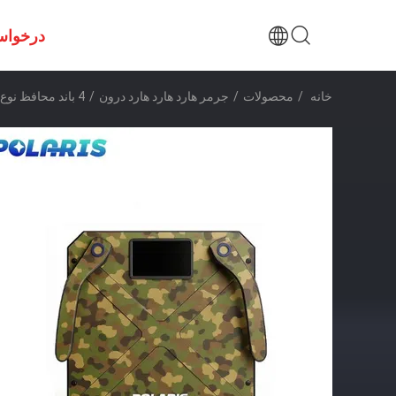
درخواس
خانه
/
محصولات
/
جرمر هارد هارد هارد درون
/
4 باند محافظ نوع Drone Jammer دستگیر طراحی کامپکت فرکانس رادیویی RF Jammer