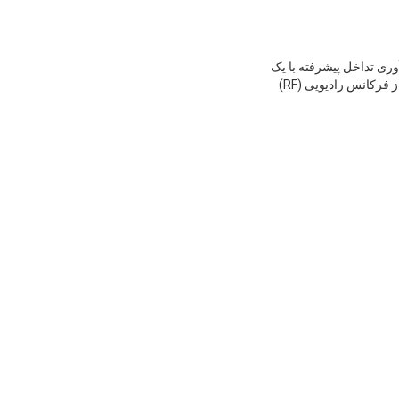
ما 4 باند دستگیر محافظ نوع Drone Jammer ترکیبی از فن آوری تداخل پیشرفته با یک
فشرده،طراحی ارگونومیک برای مقابله با نفوذ بدون مجوز در محیط های بحرانیاین دستگاه مجهز به یک آشکارساز فرکانس رادیویی (RF)