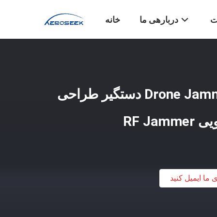
ت
دربارهی ما
خانه
4 باند محافظ نوع Drone Jammer دستگیر طراحی
RF J
ی ما ایمیل کنید