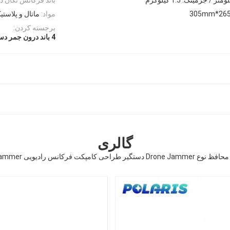
305mm*26
مواد:
ماتال و پلاستی
برجسته کردن:
4 باند درون جمر دستي
گالری