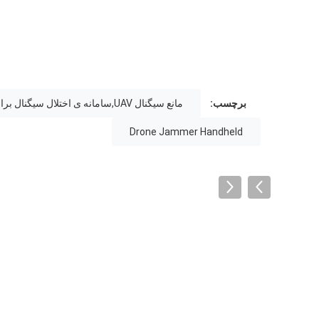
برچسب:
مانع سیگنال UAV,سامانه ی اختلال سیگنال برای هواپیماهای بدون سرنشین,"دروون جیمر" دستی
Drone Jammer Handheld