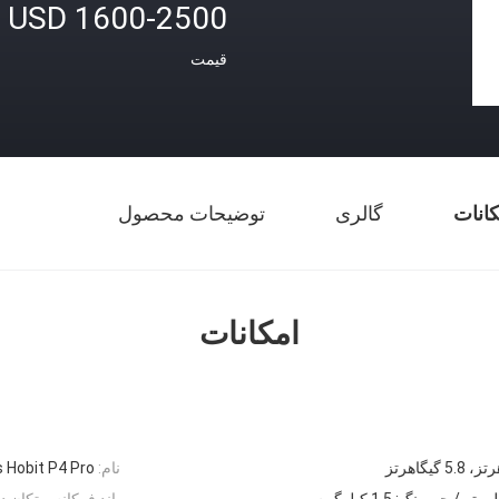
1600-2500 USD
قیمت
کانات
گالری
توضیحات محصول
امکانات
نام:
s Hobit P4 Pro
باند فرکانس تکان ده