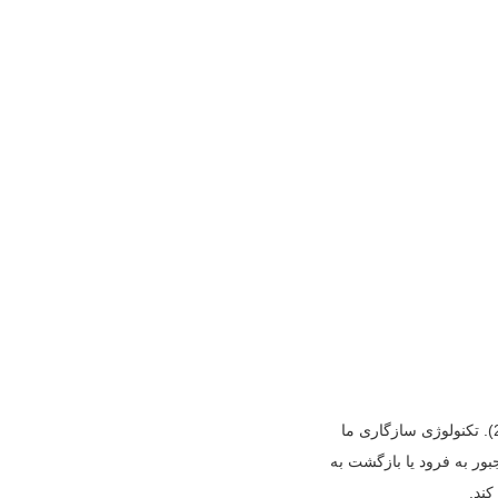
(2.4GHz/5.8GHz/900MHz/GPS). تکنولوژی سازگاری ما
 کند و 99 درصد از مدل های تجاری (DJI، Parrot و غیره) را مجبور به فرود یا بازگشت به
ند.