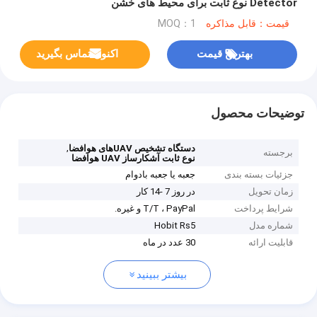
Detector نوع ثابت برای محیط های خشن
قیمت：قابل مذاکره
MOQ：1
بهترین قیمت
اکنون تماس بگیرید
توضیحات محصول
,
دستگاه تشخیص UAVهای هوافضا
برجسته
نوع ثابت آشکارساز UAV هوافضا
جزئیات بسته بندی
جعبه یا جعبه بادوام
زمان تحویل
در روز 7 -14 کار
شرایط پرداخت
T/T ، PayPal و غیره.
شماره مدل
Hobit Rs5
قابلیت ارائه
30 عدد در ماه
بیشتر ببینید