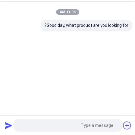
11:05 AM
Good day, what product are you looking for?
دتکتور بدون سرنشین نصب شده بر روی ماشین سیستم شناسایی
بدون سرنشین در تمام آب و هوا برای ماموریت های تاکتیکی
آشکارساز هواپیماهای بدون سرنشین نصب شده بر روی خودرو
2025-05-05